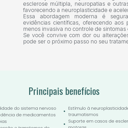
esclerose múltipla, neuropatias e outra
favorecendo a neuroplasticidade e acel
Essa abordagem moderna é segura
evidências científicas, oferecendo aos 
menos invasiva no controle de sintomas 
Se você convive com dor ou alteraçõe
pode ser o próximo passo no seu tratam
Principais benefícios
ilidade do sistema nervoso
Estímulo à neuroplasticidad
traumatismos
endência de medicamentos
Suporte em casos de escler
eias
motoras
ressão e transtornos do