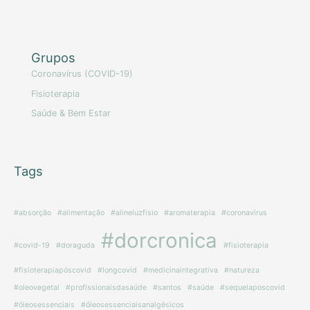
Grupos
Coronavírus (COVID-19)
Fisioterapia
Saúde & Bem Estar
Tags
#absorção
#alimentação
#alineluzfisio
#aromaterapia
#coronavirus
#dorcronica
#covid-19
#doraguda
#fisioterapia
#fisioterapiapóscovid
#longcovid
#medicinaintegrativa
#natureza
#oleovegetal
#profissionaisdasaúde
#santos
#saúde
#sequelaposcovid
#óleosessenciais
#óleosessenciaisanalgésicos