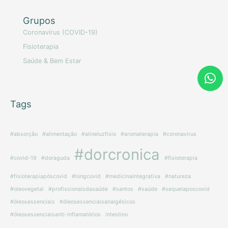
Grupos
Coronavírus (COVID-19)
Fisioterapia
Saúde & Bem Estar
Tags
#absorção
#alimentação
#alineluzfisio
#aromaterapia
#coronavirus
#dorcronica
#covid-19
#doraguda
#fisioterapia
#fisioterapiapóscovid
#longcovid
#medicinaintegrativa
#natureza
#oleovegetal
#profissionaisdasaúde
#santos
#saúde
#sequelaposcovid
#óleosessenciais
#óleosessenciaisanalgésicos
#óleosessenciaisanti-inflamatórios
intestino