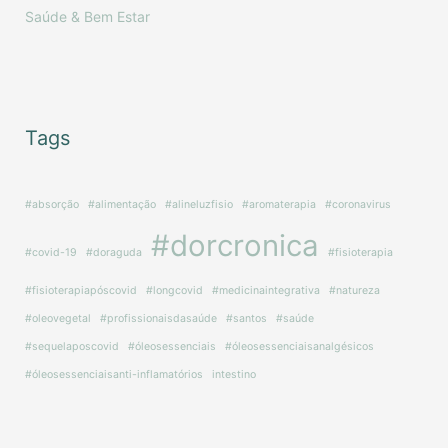
Saúde & Bem Estar
Tags
#absorção
#alimentação
#alineluzfisio
#aromaterapia
#coronavirus
#dorcronica
#covid-19
#doraguda
#fisioterapia
#fisioterapiapóscovid
#longcovid
#medicinaintegrativa
#natureza
#oleovegetal
#profissionaisdasaúde
#santos
#saúde
#sequelaposcovid
#óleosessenciais
#óleosessenciaisanalgésicos
#óleosessenciaisanti-inflamatórios
intestino