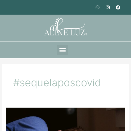
#sequelaposcovid