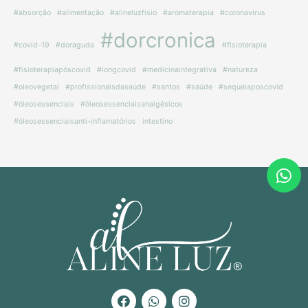
#absorção
#alimentação
#alineluzfisio
#aromaterapia
#coronavirus
#dorcronica
#covid-19
#doraguda
#fisioterapia
#fisioterapiapóscovid
#longcovid
#medicinaintegrativa
#natureza
#oleovegetal
#profissionaisdasaúde
#santos
#saúde
#sequelaposcovid
#óleosessenciais
#óleosessenciaisanalgésicos
#óleosessenciaisanti-inflamatórios
intestino